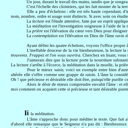
Un jour, durant le travail des mains, tandis que je songeai
C'est l'échelle des cloistriers, qui les fait monter de la terr
Elle a peu d'échelons : elle est très haute cependant, d'
nom, nombre, ordre et usage sont distincts. Si avec soin on étudie le
La
lecture
est l'étude attentive, faite par un esprit appliqu
La
méditation
est l'investigation soigneuse à l'aide de la 
La
prière
est l'élévation du cœur vers Dieu pour éloigner 
La
contemplation
est l'élévation en Dieu de l'âme ravie d
Ayant défini les quatre échelons, voyons l'office propre 
L'ineffable douceur de la vie bienheureuse, la lecture la
trouverez. Frappez et l'on vous ouvrira.
Cherchez en lisant, vous 
J'aimerais dire que la lecture porte la nourriture substanti
La lecture s'arrête à l'écorce, la méditation dans la moelle, la pr
Pour le mieux saisir, voici un exemple entre bien d'autre
altérée elle s'offre comme une grappe de raisin. L'âme la considè
Oh ! que précieuse et désirable elle doit être, puisqu'elle purifie c
Alors le désir de mieux comprendre envahit l'âme : et elle sa
moi comment on acquiert cette si précieuse et tant désirable puret
Ii
la méditation.
L'âme s'approche donc pour méditer le texte. Que fait alors
d'abord elle remarque que le Seigneur n'a pas dit : Bienheureux