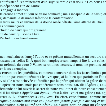
résister à l'entraînement d'un sujet si fertile et si doux ? Ces belles 
ls dépendent l'un de l'autre.
us engage à méditer.
 creuse et met au jour le trésor souhaité ; mais incapable de le saisir, el
ur, demande le désirable trésor de la contemplation.
 trois sœurs et enivrer de la douce rosée céleste l'âme altérée de Dieu.
 des commençants.
'échelon de ceux qui progressent.
lon de ceux qui sont à Dieu.
t l'échelon des bienheureux.
ent enchaînées l'une à l'autre et se prêtent mutuellement un secours si n
assant par celles-là. À quoi bon employer son temps à lire la vie et les 
e au tréfonds du cœur ? Vaines seront nos lectures, si nous ne prenons soi
iter leurs exemples.
 erreurs ou les puérilités, comment demeurer dans les justes limites p
dit-on pas communément : le livre que j'ai lu, bien que parfois on l'ait 
i elle n'est achevée et fortifiée par la prière qui obtient la grâce de r
ui opère en nous, mais pas entièrement sans nous, car, dit l'Apôtre
(I Co 3
demande de lui ouvrir le secret de notre vouloir et de notre consentemen
il lui disait :
Appelle ton époux
; c'est-à-dire, voici ma grâce ; toi, app
ertes tu lui demanderais l'eau vive.
En effet, cette femme, comme instr
eigneur, donnez-moi cette eau pour que jamais plus je n'aie soif et ne 
 méditation n'eût allumé son désir ? Et, d'autre part, de quoi lui eût serv