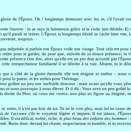
a gloire de l'Époux. Oh ! longtemps demeurer avec lui, et, s'il l'avait 
onte l'aurore
: tu as reçu la lumineuse grâce et la visite tant désirée. Et 
i qu'il paraît se retirer. L'Époux si longtemps désiré se cache bien vite, 
ouverne, toujours.
 pas méprisée si parfois ton Époux voile son visage. Tout cela est pour
il se retire pour te garder, de peur que, enivrée de sa douce présence, tu 
ette présence t'est due, alors qu'elle est un pur don accordé par l'Époux,
cette irrespectueuse familiarité il se dérobe à ta vue. Absent, tu le dési
en que à côté de la gloire éternelle elle soit énigme et ombre – nous 
pour la patrie, et les arrhes pour l'héritage.
isse goûter un peu son ineffable douceur ; mais avant qu'elle vous pénètr
nous et nous provoque à nous élever. Et il dit : Vous avez un peu goûté 
la droite du Père, où vous me verrez, non plus en figure ou énigme, mai
 retire, il n'est pas loin de toi. Tu ne le vois plus, mais lui ne cesse 
fait de t'accuser s'ils te voyaient légère et impure. Il est jaloux, l'Ép
dèles. Il est délicat, noble, riche,
le plus beau des enfants des hommes
: 
ureté. Reste donc devant lui chaste, respectueuse et humble, et tu recevras