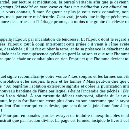
rché, par lecture et méditation, la pureté véritable afin que je devien
gtemps j'ai médité en mon cœur et dans ma méditation s'est allumé un f
 je vous connais, ô mon Seigneur et plus je vous veux connaître, non p
tes, mais par votre miséricorde. C'est vrai, je suis une indigne pécheres
ez des arrhes sur l'héritage promis, au moins une goutte de céleste ros
pelle l'Époux par incantation de tendresse. Et l'Époux dont le regard se r
ées, l'Époux tout à coup interrompt cette prière : il vient à l'âme avid
rose, desséchée ; il lui fait oublier la terre, et de sa présence la détachant d
aînée par la concupiscence qu'elle en perd la raison et que tout l'homme
e que la chair ne combat plus en rien l'esprit et que l'homme devient tou
el signe reconnaîtrai-je votre venue ? Les soupirs et les larmes sont-il
 consolation et les soupirs, la joie et les larmes ? Mais peut-on dire que 
? Au baptême l'ablution extérieure signifie et opère la purification intéri
, nouveau baptême de l'âme par lequel s'éteint l'incendie des péchés !
Bie
 ton désiré. À son torrent de délices enivre-toi, allaitée du lait et 
nuit, le pain fortifiant ton cœur, plus doux en son amertume que le rayo
oulent d'un cœur qui vous désire, que sera donc la joie d'une âme à laque
 !
 Pourquoi en banales paroles essayer de traduire d'inexprimables tend
struit que par l'action divine. La page est fermée, insipide le livre à celu