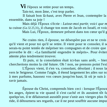
Vi
l'époux se retire pour un temps.
Tais-toi, mon âme, c'est trop parler.
Il faisait bon là-haut, avec Pierre et Jean, contempler l
ensemble, dans sa joie !
Mais déjà l'Époux s'écrie :
Laisse-moi partir, voici que m
ta cuisse
, il change ton nom de Jacob en Israël, et voic
(Gn 32.25,31)
Mais Lui, l'Époux, demeure présent dans ton cœur qu'il g
Ne crains rien, ô épouse, ne désespère pas et ne te crois
qu'il vient et pour toi qu'il se retire. Il vient pour te consoler, 
serais-tu point tentée de mépriser tes compagnes et de croire que c
proverbe le dit : «La familiarité engendre le mépris». Pour éviter 
attente plus tendrement trouver.
Et puis, si la consolation était ici-bas sans arrêt, – bi
chercherions moins la cité future. Oh ! non, ne prenons point l'exil 
L'Époux vient, il s'en va, consolant, désolant ; il nous la
vers le Seigneur. Comme l'aigle, il étend largement les ailes sur 
à mes parfums, haussez vos cœurs jusqu'en haut, là où je suis à 
ravir jamais.
Épouse du Christ, comprends bien ceci : lorsque l'Époux se
les anges, épient ta vie quand il s'est caché et ils auraient tôt 
quelqu'un, il te délaisserait aussitôt pour s'unir aux vierges plus fi
ride, il détournera ses regards, car il ne peut souffrir aucune imp