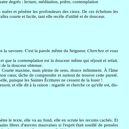
atre degrés : lecture, méditation, prière, contemplation
s nuées et pénètre les profondeurs des cieux. De ces échelons les
tra courte et facile, tant elle recèle d'utilité et de douceur.
ion la savoure. C'est la parole même du Seigneur.
Cherchez et vous
, et que la contemplation est la douceur même qui réjouit et refait.
nt de la douceur obtenue.
.
Courte maxime, mais pleine de sens, douce infiniment. À l'âme
 mon cœur, tâche de comprendre et surtout de trouver cette pureté.
nelle, puisque les Saintes Écritures ne cessent de la louer !
oir, et elle dit à la raison : regarde et cherche ce qu'elle est, dis-
tre le texte, elle va au fond, elle en scrute les recoins cachés. Et
ains libres d'œuvres mauvaises si l'esprit était souillé de pensées