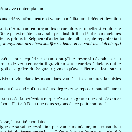
très suave contemplation.
sans prière, infructueuse et vaine la méditation. Prière et dévotion
ants d'Abraham en forçant les cœurs durs et rebelles à vouloir le
me ; il est maître souverain ; et ainsi fit-il en Paul et en quelques
ivine, prions le Seigneur d'aider tant de faiblesse, de regarder tant
t,
le royaume des cieux souffre violence et ce sont les violents qui
ssède pour acquérir le champ où gît le trésor si désirable de la
nier, de vertu en vertu il gravit en son cœur des échelons qui le
goûte la grâce du Seigneur ; voici qu'avec Pierre et Jean sur la
vision divine dans les mondaines vanités et les impures fantaisies
emment descendre d'un ou deux degrés et se reposer tranquillement
 ramassée la perfection et que c'est à les gravir que doit s'exercer
au bout. Plaise à Dieu que nous soyons de ce petit nombre !
blesse, la vanité mondaine.
oigne de sa sainte résolution par vanité mondaine, mieux vaudrait
eur fait de justes reproches :
Qu'aurais-je pu faire que je n'ai fait