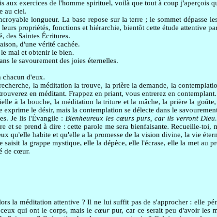
s aux exercices de l'homme spirituel, voilà que tout à coup j'aperçois qu
e au ciel.
incroyable longueur. La base repose sur la terre ; le sommet dépasse le
urs propriétés, fonctions et hiérarchie, bientôt cette étude attentive paraî
é, des Saintes Écritures.
raison, d'une vérité cachée.
le mal et obtenir le bien.
ans le savourement des joies éternelles.
à chacun d'eux.
 recherche, la méditation la trouve, la prière la demande, la contemplat
trouverez en méditant. Frappez en priant, vous entrerez en contemplant.
elle à la bouche, la méditation la triture et la mâche, la prière la goûte
ière exprime le désir, mais la contemplation se délecte dans le savoureme
s. Je lis l'Évangile :
Bienheureux les cœurs purs, car ils verront Dieu
re et se prend à dire : cette parole me sera bienfaisante. Recueille-toi,
eux qu'elle habite et qu'elle a la promesse de la vision divine, la vie éter
isit la grappe mystique, elle la dépèce, elle l'écrase, elle la met au press
é de cœur.
 la méditation attentive ? Il ne lui suffit pas de s'approcher : elle pénè
 ceux qui ont le corps, mais le
cœur
pur, car ce serait peu d'avoir les m