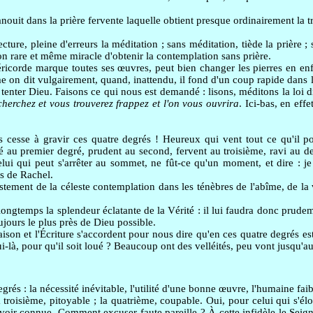
nouit dans la prière fervente laquelle obtient presque ordinairement la 
ture, pleine d'erreurs la méditation ; sans méditation, tiède la prière ; 
ion rare et même miracle d'obtenir la contemplation sans prière.
ricorde marque toutes ses œuvres, peut bien changer les pierres en enf
e on dit vulgairement, quand, inattendu, il fond d'un coup rapide dans l'â
t tenter Dieu. Faisons ce qui nous est demandé : lisons, méditons la loi d
cherchez et vous trouverez frappez et l'on vous ouvrira
. Ici-bas, en effe
 cesse à gravir ces quatre degrés ! Heureux qui vent tout ce qu'il po
au premier degré, prudent au second, fervent au troisième, ravi au der
ui qui peut s'arrêter au sommet, ne fût-ce qu'un moment, et dire : je 
es de Rachel.
stement de la céleste contemplation dans les ténèbres de l'abîme, de la 
ongtemps la splendeur éclatante de la Vérité : il lui faudra donc prud
oujours le plus près de Dieu possible.
ison et l'Écriture s'accordent pour nous dire qu'en ces quatre degrés est
ui-là, pour qu'il soit loué ? Beaucoup ont des velléités, peu vont jusqu'
s : la nécessité inévitable, l'utilité d'une bonne œuvre, l'humaine fai
troisième, pitoyable ; la quatrième, coupable. Oui, pour celui qui s'él
avoir connue. Comment excuser faute pareille ? À cette infidèle le Seign