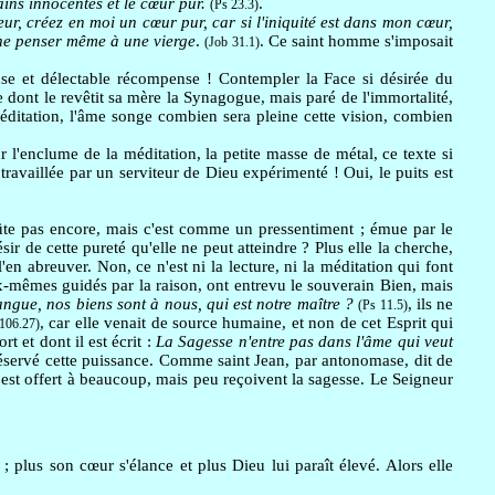
ins innocentes et le cœur pur.
.
(Ps 23.3)
ur, créez en moi un cœur pur, car si l'iniquité est dans mon cœur,
 ne penser même à une vierge
.
. Ce saint homme s'imposait
(Job 31.1)
use et délectable récompense ! Contempler la Face si désirée du
 dont le revêtit sa mère la Synagogue, mais paré de l'immortalité,
méditation, l'âme songe combien sera pleine cette vision, combien
 l'enclume de la méditation, la petite masse de métal, ce texte si
 travaillée par un serviteur de Dieu expérimenté ! Oui, le puits est
ûte pas encore, mais c'est comme un pressentiment ; émue par le
ir de cette pureté qu'elle ne peut atteindre ? Plus elle la cherche,
l'en abreuver. Non, ce n'est ni la lecture, ni la méditation qui font
ux-mêmes guidés par la raison, ont entrevu le souverain Bien, mais
angue, nos biens sont à nous, qui est notre maître ?
, ils ne
(Ps 11.5)
, car elle venait de source humaine, et non de cet Esprit qui
106.27)
t et dont il est écrit :
La Sagesse n'entre pas dans l'âme qui veut
 réservé cette puissance. Comme saint Jean, par antonomase, dit de
 est offert à beaucoup, mais peu reçoivent la sagesse. Le Seigneur
; plus son cœur s'élance et plus Dieu lui paraît élevé. Alors elle