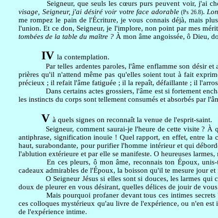
Seigneur, que seuls les cœurs purs peuvent voir, j'ai che
visage, Seigneur, j'ai désiré voir votre face adorable
.
Lon
(Ps 26.8)
me rompez le pain de l'Écriture, je vous connais déjà, mais plus
l'union. Et ce don, Seigneur, je l'implore, non point par mes méri
tombées de la table du maître ?
À mon âme angoissée, ô Dieu, donn
IV
la contemplation.
Par telles ardentes paroles, l'âme enflamme son désir et ap
prières qu'il n'attend même pas qu'elles soient tout à fait exprim
précieux ; il refait l'âme fatiguée ; il la repaît, défaillante ; il l'ar
Dans certains actes grossiers, l'âme est si fortement ench
les instincts du corps sont tellement consumés et absorbés par l'âm
V
à quels signes on reconnaît la venue de l'esprit-saint.
Seigneur, comment saurai-je l'heure de cette visite ? À qu
antiphrase, signification inouïe ! Quel rapport, en effet, entre la
haut, surabondante, pour purifier l'homme intérieur et qui déborde 
l'ablution extérieure et par elle se manifeste. O heureuses larmes
En ces pleurs, ô mon âme, reconnais ton Époux, unis-toi à
cadeaux admirables de l'Époux, la boisson qu'il te mesure jour et 
O Seigneur Jésus si elles sont si douces, les larmes qui c
doux de pleurer en vous désirant, quelles délices de jouir de vous
Mais pourquoi profaner devant tous ces intimes secrets ?
ces colloques mystérieux qu'au livre de l'expérience, ou n'en est in
de l'expérience intime.