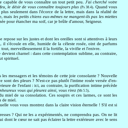
ne capable de vous connaître un tout petit peu.
J'ai cherché votre
eu, le désir de vous connaître toujours plus
. Quand vous
(Ps 38.4)
lus seulement dans l'écorce de la lettre, mais dans la réalité de
se, mais
les petits chiens eux-mêmes ne mangent-ils pas les miettes
ée pour étancher ma soif, car je brûle d'amour, Seigneur.
epose sur les justes et dont les oreilles sont si attentives à leurs
e, il s'écoule en elle, humide de la céleste rosée, oint de parfums
e tout, merveilleusement il la fortifie, la vivifie et l'enivre.
 devient charnel : dans cette contemplation sublime, au contraire,
t spirituel.
s les messagers et les témoins de cette joie consolante ? Nouvelle
ce sont des pleurs ? N'est-ce pas plutôt l'intime rosée versée d'en-
eure de l'enfant : ici, au contraire, la purification intime précède
nheureux vous qui pleurez ainsi, vous rirez
.
(Mt 5.5)
du miel de sa consolation. Ces soupirs et ces larmes, ce sont les
n de miel.
lle vous vous montrez dans la claire vision éternelle ! S'il est si
resses ? Qui ne les a expérimentés, ne comprendra pas. On ne lit
i dont le cœur ne sait pas éclairer la lettre extérieure avec le sens