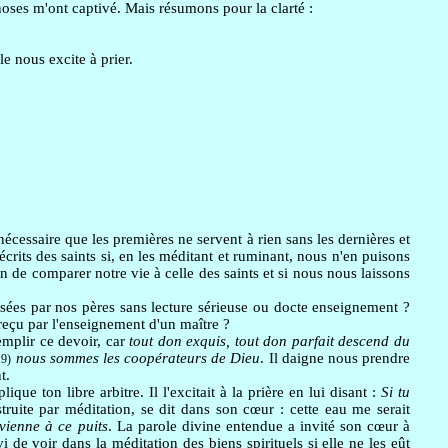
choses m'ont captivé. Mais résumons pour la clarté :
le nous excite à prier.
écessaire que les premières ne servent à rien sans les dernières et
écrits des saints si, en les méditant et ruminant, nous n'en puisons
n de comparer notre vie à celle des saints et si nous nous laissons
osées par nos pères sans lecture sérieuse ou docte enseignement ?
reçu par l'enseignement d'un maître ?
emplir ce devoir, car
tout don exquis, tout don parfait descend du
nous sommes les coopérateurs de Dieu
. Il daigne nous prendre
.9)
t.
lique ton libre arbitre. Il l'excitait à la prière en lui disant :
Si tu
uite par méditation, se dit dans son cœur : cette eau me serait
vienne à ce puits
. La parole divine entendue a invité son cœur à
i de voir dans la méditation des biens spirituels si elle ne les eût