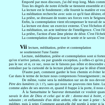
Emporté par mon discours, j'ai été trop long. Mais comment 
Tous les degrés de notre échelle se tiennent ensemble et i
La lecture est le fondement ; elle fournit la matière et vo
La méditation recherche avec soin ce qu'il faut désirer, elle
La prière, se dressant de toutes ses forces vers le Seigne
Enfin, la contemplation vient récompenser le travail de ses
La lecture est donc un exercice externe. C'est l'échelon
La méditation, un acte intérieur de l'intelligence. C'est l
La prière, l'action d'une âme pleine de désir. C'est l'éche
La contemplation dépasse tout le sentir et le savoir. C'es
Vii
lecture, méditation, prière et contemplation
se soutiennent l'une l'autre
Lecture, méditation, prière et contemplation sont si fortem
qu'on n'arrive jamais, ou par grande exception, à celles-ci qu'en p
pas le suc et si, ce suc, nous ne le faisons pas nôtre et descendr
entraîner par la curiosité de la lecture plutôt que par le désir d'im
D'autre part, comment garder le bon chemin et éviter les
Car dans le terme de lecture nous comprenons l'enseignement ; ne 
De même, vaine sera la méditation sur un de nos devoirs, s
Père des lumières
, sans qui nous ne pouvons rien faire. L
(Jc 1.17)
comme aides de ses œuvres et, quand il frappe à la porte, il nous 
À la Samaritaine le Sauveur demandait ce vouloir quand 
savais le don de Dieu et celui qui te dit : donne-moi à boire, c
salutaire ; et enflammée d'un désir ardent, elle se met à prier :
S
méditer, puis à prier. Comment aurait-elle été portée à prier si la