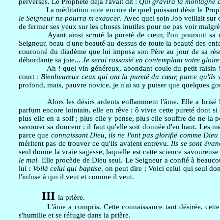
perverses. Le Prophète déjà l'avait dit :
Qui gravira la montagne d
La méditation note encore de quel puissant désir le Prophè
le Seigneur ne pourra m'exaucer
. Avec quel soin Job veillait sur c
de fermer ses yeux sur les choses inutiles pour ne pas voir malgré
Ayant ainsi scruté la pureté de cœur, l'on poursuit sa
Seigneur, beau d'une beauté au-dessus de toute la beauté des enfa
couronné du diadème que lui imposa son Père au jour de sa résurr
débordante sa joie...
Je serai rassasié en contemplant votre gloire
Ah ! quel vin généreux, abondant coule du petit raisin ! Q
court :
Bienheureux ceux qui ont la pureté du cœur, parce qu'ils 
profond, mais, pauvre novice, je n'ai su y puiser que quelques gou
Alors les désirs ardents enflamment l'âme. Elle a brisé
parfum encore lointain, elle en rêve : ô vivre cette pureté dont si
plus elle en a soif ; plus elle y pense, plus elle souffre de ne la 
savourer sa douceur : il faut qu'elle soit donnée d'en haut. Les 
parce que
connaissant Dieu, ils ne l'ont pas glorifié comme Dieu
méritent pas de trouver ce qu'ils avaient entrevu.
Ils se sont éva
seul donne la vraie sagesse, laquelle est cette science savoureuse q
le mal.
Elle procède de Dieu seul. Le Seigneur a confié à beaucoup
lui :
Voilà celui qui baptise,
on peut dire : Voici celui qui seul do
l'infuse à qui il veut et comme il veut.
III
la prière.
L'âme a compris. Cette connaissance tant désirée, cette s
s'humilie et se réfugie dans la prière.