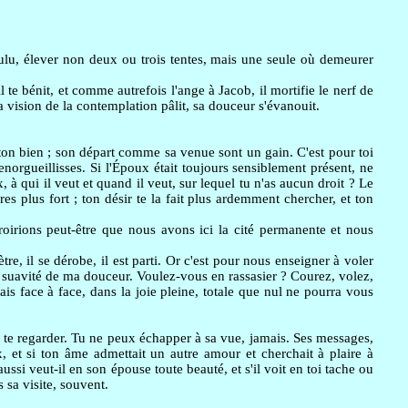
voulu, élever non deux ou trois tentes, mais une seule où demeurer
il te bénit, et comme autrefois l'ange à Jacob, il mortifie le nerf de
la vision de la contemplation pâlit, sa douceur s'évanouit.
 ton bien ; son départ comme sa venue sont un gain. C'est pour toi
t'enorgueillisses. Si l'Époux était toujours sensiblement présent, ne
 à qui il veut et quand il veut, sur lequel tu n'as aucun droit ? Le
res plus fort ; ton désir te la fait plus ardemment chercher, et ton
croirions peut-être que nous avons ici la cité permanente et nous
e, il se dérobe, il est parti. Or c'est pour nous enseigner à voler
la suavité de ma douceur. Voulez-vous en rassasier ? Courez, volez,
s face à face, dans la joie pleine, totale que nul ne pourra vous
de te regarder. Tu ne peux échapper à sa vue, jamais. Ses messages,
oux, et si ton âme admettait un autre amour et cherchait à plaire à
aussi veut-il en son épouse toute beauté, et s'il voit en toi tache ou
 sa visite, souvent.