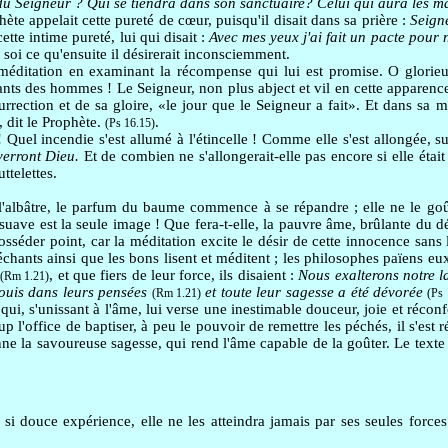
u Seigneur ? Qui se tiendra dans son sanctuaire? Celui qui aura les ma
te appelait cette pureté de cœur, puisqu'il disait dans sa prière :
Seigne
ette intime pureté, lui qui disait :
Avec mes yeux j'ai fait un pacte pour
 soi ce qu'ensuite il désirerait inconsciemment.
 méditation en examinant la récompense qui lui est promise. O glorie
nts des hommes ! Le Seigneur, non plus abject et vil en cette apparence
ection et de sa gloire, «le jour que le Seigneur a fait». Et dans sa 
, dit le Prophète.
.
(Ps 16.15)
uel incendie s'est allumé à l'étincelle ! Comme elle s'est allongée, sur
verront Dieu.
Et de combien ne s'allongerait-elle pas encore si elle était
ttelettes.
 l'albâtre, le parfum du baume commence à se répandre ; elle ne le go
 suave est la seule image ! Que fera-t-elle, la pauvre âme, brûlante du dés
posséder point, car la méditation excite le désir de cette innocence sans 
méchants ainsi que les bons lisent et méditent ; les philosophes païens e
, et que fiers de leur force, ils disaient :
Nous exalterons notre l
(Rm 1.21)
nouis dans leurs pensées
et toute leur sagesse a été dévorée
(Rm 1.21)
(Ps 
ui, s'unissant à l'âme, lui verse une inestimable douceur, joie et réconfor
 l'office de baptiser, à peu le pouvoir de remettre les péchés, il s'est
nne la savoureuse sagesse, qui rend l'âme capable de la goûter. Le texte
i douce expérience, elle ne les atteindra jamais par ses seules forces 