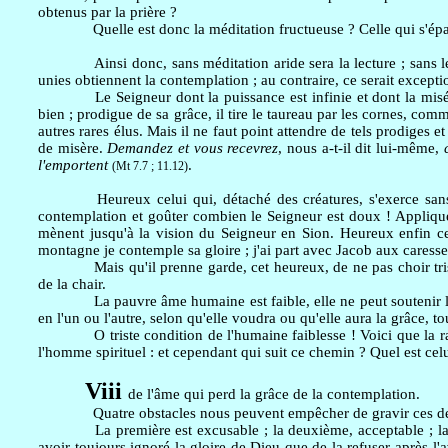
obtenus par la prière ?
Quelle est donc la méditation fructueuse ? Celle qui s'épa
Ainsi donc, sans méditation aride sera la lecture ; sans lec
unies obtiennent la contemplation ; au contraire, ce serait except
Le Seigneur dont la puissance est infinie et dont la misé
bien ; prodigue de sa grâce, il tire le taureau par les cornes, comm
autres rares élus. Mais il ne faut point attendre de tels prodiges e
de misère.
Demandez et vous recevrez
, nous a-t-il dit lui-même,
l'emportent
.
(Mt 7.7 ; 11.12)
Heureux celui qui, détaché des créatures, s'exerce sans
contemplation et goûter combien le Seigneur est doux ! Appliqué 
mènent jusqu'à la vision du Seigneur en Sion. Heureux enfin cel
montagne je contemple sa gloire ; j'ai part avec Jacob aux caress
Mais qu'il prenne garde, cet heureux, de ne pas choir tri
de la chair.
La pauvre âme humaine est faible, elle ne peut soutenir l
en l'un ou l'autre, selon qu'elle voudra ou qu'elle aura la grâce, t
O triste condition de l'humaine faiblesse ! Voici que la ra
l'homme spirituel : et cependant qui suit ce chemin ? Quel est cel
Viii
de l'âme qui perd la grâce de la contemplation.
Quatre obstacles nous peuvent empêcher de gravir ces degré
La première est excusable ; la deuxième, acceptable ; la 
avoir toujours ignoré la gloire de Dieu que de la refuser après l'